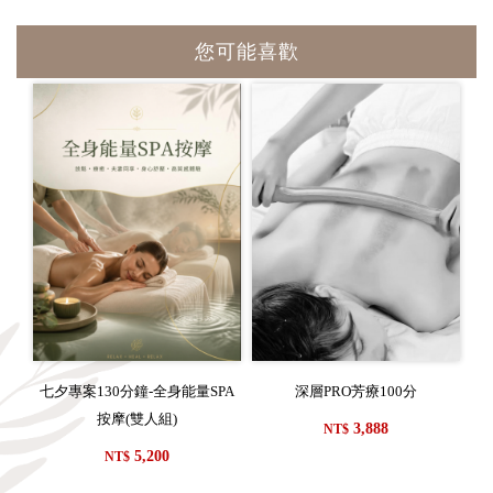
您可能喜歡
七夕專案130分鐘-全身能量SPA
深層PRO芳療100分
按摩(雙人組)
3,888
NT$
5,200
NT$