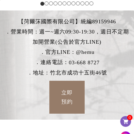
【菏爾莯國際有限公司】統編89159946
．營業時間：週一~週六09:30-19:30，週日不定期
加開營業(公告於官方LINE)
．官方LINE：
@hemu
．連絡電話：
03-668 8727
．地址：竹北市成功十五街46號
立即
預約
0