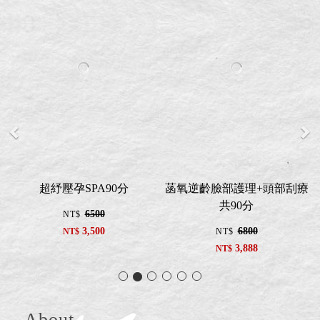
超紓壓孕SPA90分
菡氧逆齡臉部護理+頭部刮療
共90分
6500
NT$
3,500
6800
NT$
NT$
3,888
NT$
About