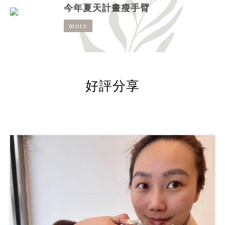
入市價NT1800 立即預約：
今年夏天計畫瘦手臂
https://lin.ee/Q4ixwRX ♦敬請事先預
more
約，孕婦不適用此療程方案。 ♦本優惠
不得與其...
好評分享