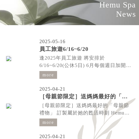
Hemu Spa
News
2025-05-16
員工旅遊6/16~6/20
逢2025年員工旅遊 將安排於
6/16~6/20(公休5日) 6月每個週日加開營
業AM10~PM7 趕快跟我們約週日喔!!
more
2025-04-21
［母親節限定］送媽媽最好的「母親節禮物」
［母親節限定］送媽媽最好的「母親節
禮物」 訂製屬於她的甦活時刻 Hemu
Spa打造全身瀊太極 SPA紓壓按摩全程
more
90分鐘/優惠價3800 凡約定此療程即贈
瑞士 Cellcore ＋倍激光水面膜一盒/6片
2025-04-21