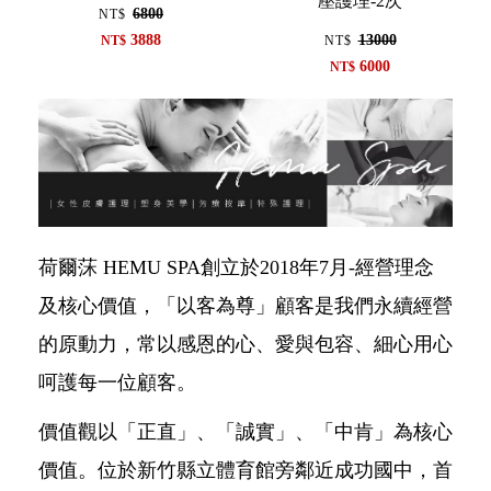
壓護理-2次
6800
NT$
3888
13000
NT$
NT$
6000
NT$
荷爾莯 HEMU SPA創立於2018年7月-經營理念
及核心價值，「以客為尊」顧客是我們永續經營
的原動力，常以感恩的心、愛與包容、細心用心
呵護每一位顧客。
價值觀以「正直」、「誠實」、「中肯」為核心
價值。位於新竹縣立體育館旁鄰近成功國中，首