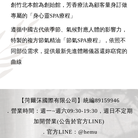
創竹北本館為創始館，芳香療法為顧客量身訂做
專屬的「身心靈SPA療程」
遵循中國古代依季節、氣候對應人體的影響力，
特製的複方節氣精油「節氣SPA療程」，依照不
同部位需求，提供最新先進體雕儀器還妳窈窕的
曲線
【菏爾莯國際有限公司】統編89159946
．營業時間：週一~週六09:30-19:30，週日不定期
加開營業(公告於官方LINE)
．官方LINE：
@hemu