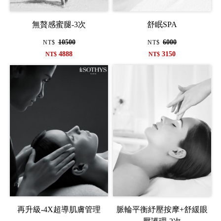
無贅感蜜腿-3次
舒眠SPA
10500
6000
NT$
NT$
4888
3150
NT$
NT$
再升級-4X超導肌膚管理
脈輪平衡紓壓按摩+舒緩眼