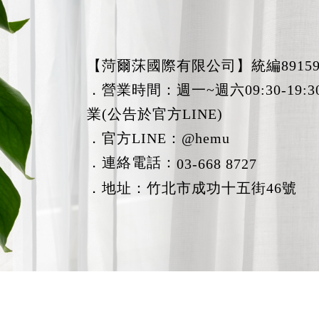
【菏爾莯國際有限公司】統編89159
．營業時間：週一~週六09:30-19
業(公告於官方LINE)
．官方LINE：
@hemu
．連絡電話：
03-668 8727
．地址：竹北市成功十五街46號