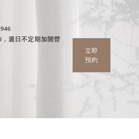
946
:30，週日不定期加開營
立即
預約