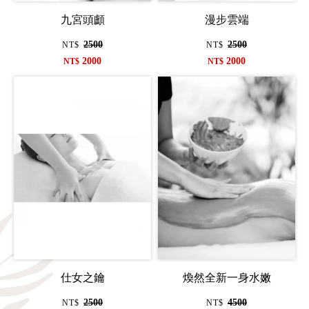
九宮頭顱
漫步雲端
2500
2500
NT$
NT$
2000
2000
NT$
NT$
仕女之鑰
煥然全新一身水嫩
2500
4500
NT$
NT$