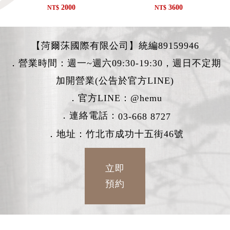
2000
3600
NT$
NT$
【菏爾莯國際有限公司】統編89159946
．營業時間：週一~週六09:30-19:30，週日不定期
加開營業(公告於官方LINE)
．官方LINE：
@hemu
．連絡電話：
03-668 8727
．地址：竹北市成功十五街46號
立即
預約