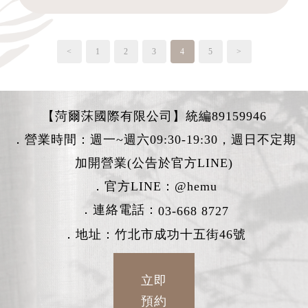
<
1
2
3
4
5
>
【菏爾莯國際有限公司】統編89159946
．營業時間：週一~週六09:30-19:30，週日不定期
加開營業(公告於官方LINE)
．官方LINE：
@hemu
．連絡電話：
03-668 8727
．地址：竹北市成功十五街46號
立即
預約