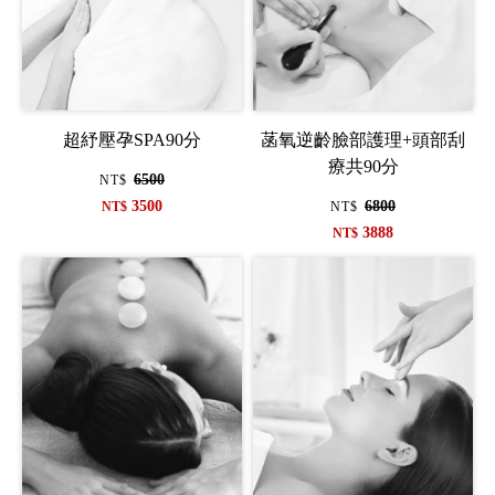
超紓壓孕SPA90分
菡氧逆齡臉部護理+頭部刮
療共90分
6500
NT$
3500
6800
NT$
NT$
3888
NT$