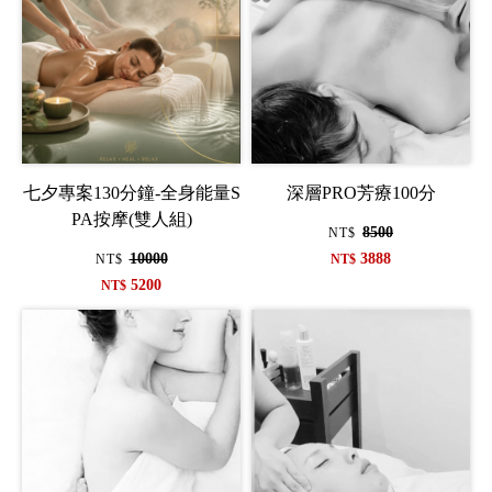
七夕專案130分鐘-全身能量S
深層PRO芳療100分
PA按摩(雙人組)
8500
NT$
10000
3888
NT$
NT$
5200
NT$