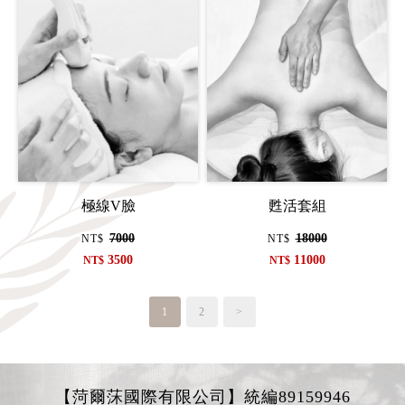
極線V臉
甦活套組
7000
18000
NT$
NT$
3500
11000
NT$
NT$
1
2
>
【菏爾莯國際有限公司】統編89159946