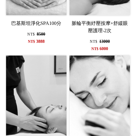
巴基斯坦淨化SPA100分
脈輪平衡紓壓按摩+舒緩眼
壓護理-2次
8500
NT$
3888
13000
NT$
NT$
6000
NT$