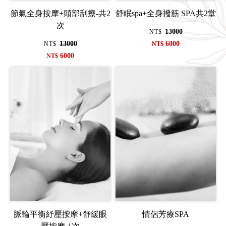
節氣全身按摩+頭部刮療-共2
舒眠spa+全身撥筋 SPA共2堂
次
13000
NT$
13000
6000
NT$
NT$
6000
NT$
脈輪平衡紓壓按摩+舒緩眼
情侶芳療SPA