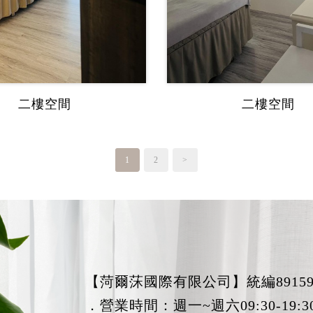
二樓空間
二樓空間
1
2
>
【菏爾莯國際有限公司】統編89159
．營業時間：週一~週六09:30-19